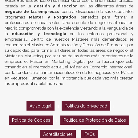
EUDE Business School en su misión de ofrecer una formación práctica
basada en la
gestión y dirección
en las diferentes áreas de
negocio de las empresas
, pone a disposición de sus estudiantes
programas
Máster y Posgrados
pensados para formar a
profesionales de cada sector. Una escuela de negocios situada en
Madrid comprometida con la excelencia y estando a la vanguardia de
la
educación y tecnología
en los entornos profesional y
empresarial. Dentro de nuestros Másteres más demandados se
encuentran el Máster en Administración y Dirección de Empresas, por
su capacidad para formar a líderes en todas las áreas de negocio, el
Máster en Marketing, por ser una de las áreas más importantes de la
empresa, el Máster en Marketing Digital, por la fuerza que está
tomando en el mercado actual, el Máster en Comercio Internacional,
por la tendencia a la internacionalización de los negocios, y el Máster
en Recursos Humanos, por la importancia que cada vez más prestan
las empresas al capital humano.
Aviso legal
Política de privacidad
|
|
Política de Cookies
Política de Protección de Datos
|
Acreditaciones
FAQs