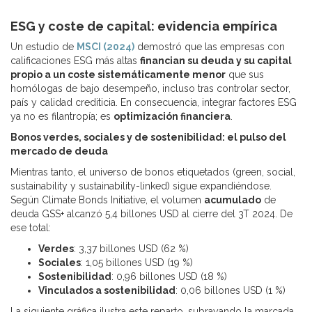
ESG y coste de capital: evidencia empírica
Un estudio de
MSCI (2024)
demostró que las empresas con
calificaciones ESG más altas
financian su deuda y su capital
propio a un coste sistemáticamente menor
que sus
homólogas de bajo desempeño, incluso tras controlar sector,
país y calidad crediticia. En consecuencia, integrar factores ESG
ya no es filantropía; es
optimización financiera
.
Bonos verdes, sociales y de sostenibilidad: el pulso del
mercado de deuda
Mientras tanto, el universo de bonos etiquetados (green, social,
sustainability y sustainability-linked) sigue expandiéndose.
Según Climate Bonds Initiative, el volumen
acumulado
de
deuda GSS+ alcanzó 5,4 billones USD al cierre del 3T 2024. De
ese total:
Verdes
: 3,37 billones USD (62 %)
Sociales
: 1,05 billones USD (19 %)
Sostenibilidad
: 0,96 billones USD (18 %)
Vinculados a sostenibilidad
: 0,06 billones USD (1 %)
La siguiente gráfica ilustra este reparto, subrayando la marcada