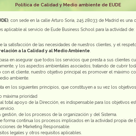
Política de Calidad y Medio ambiente de EUDE
UDE)
, con sede en la calle Arturo Soria, 245 28033 de Madrid es una 
s aplicable al servicio de Eude Business School para la actividad de
 la satisfacción de las necesidades de nuestros clientes, y el respe
relación a la Calidad y al Medio Ambiente
.
asa en asegurar que todos los servicios que presta a sus clientes cu
amente, y los aspectos ambientales asociados; tratando de cubrir to
on el cliente, nuestro objetivo principal es promover el máximo con
medio ambiente.
 en los siguientes principios, que constituyen a su vez los objetivos
mo máxima prioridad
l total apoyo de la Dirección, es indispensable para los objetivos es
ervicio.
 gestión, de los procesos de la organización y del Sistema.
de forma continua los procesos implicados en la actividad propia de
 acciones de Marketing Responsable.
itos legales y otros requisitos aplicables.