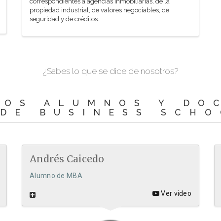
correspondientes a agencias inmobiliarias, de la
propiedad industrial, de valores negociables, de
seguridad y de créditos.
¿Sabes lo que se dice de nosotros?
LOS ALUMNOS Y DO
DE BUSINESS SCH
Andrés Caicedo
Alumno de MBA
Ver video