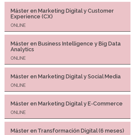
Máster en Marketing Digital y Customer
Experience (CX)
ONLINE
Máster en Business Intelligence y Big Data
Analytics
ONLINE
Máster en Marketing Digital y Social Media
ONLINE
Máster en Marketing Digital y E-Commerce
ONLINE
Máster en Transformación Digital (6 meses)