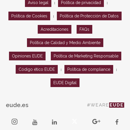
Aviso legal
Política de privacidad
|
|
Política de Cookies
Política de Protección de Datos
|
Acreditaciones
FAQs
Política de Calidad y Medio Ambiente
Opiniones EUDE
Política de Marketing Responsable
Código ético EUDE
Política de compliance
|
|
EUDE Digital
eude.es
#WEARE
EUDE