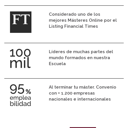
Considerado uno de los
mejores Másteres Online por el
Listing Financial Times
Líderes de muchas partes del
mundo formados en nuestra
Escuela
Al terminar tu máster. Convenio
con + 1.200 empresas
nacionales e internacionales