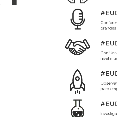
#EUD
Conferen
grandes
#EU
Con Univ
nivel mu
#EU
Observat
para em
#EU
Investig