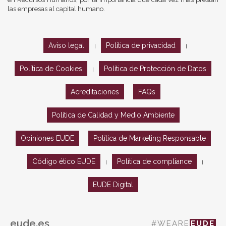
las empresas al capital humano.
Aviso legal
Política de privacidad
|
|
Política de Cookies
Política de Protección de Datos
|
Acreditaciones
FAQs
Política de Calidad y Medio Ambiente
Opiniones EUDE
Política de Marketing Responsable
Código ético EUDE
Política de compliance
|
|
EUDE Digital
eude.es
#WEARE
EUDE