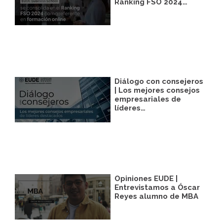
correspondiente establecida al efecto.
Ranking FSO 2024…
Legitimación:
Únicamente trataremos sus
datos con su consentimiento previo, que
podrá facilitarnos mediante la casilla
correspondiente establecida al efecto.
Destinatarios:
Con carácter general, sólo el
personal de nuestra entidad que esté
debidamente autorizado podrá tener
conocimiento de la información que le
Diálogo con consejeros
pedimos.
| Los mejores consejos
empresariales de
Derechos:
Tiene derecho a saber qué
líderes…
información tenemos sobre usted, corregirla
y eliminarla, tal y como se explica en la
información adicional disponible en nuestra
página web.
Información adicional:
Más información
en el apartado “SUS DATOS SEGUROS” de
nuestra página web.
Opiniones EUDE |
Entrevistamos a Óscar
Reyes alumno de MBA