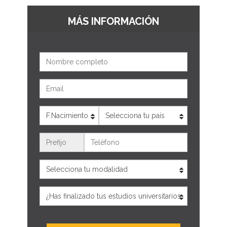
MÁS INFORMACIÓN
Nombre
Email
Edad
País
Teléfono