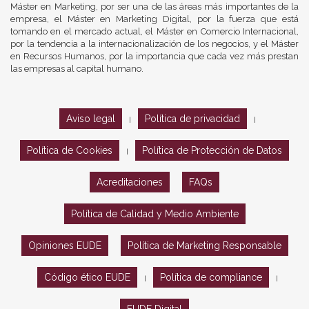
Máster en Marketing, por ser una de las áreas más importantes de la
empresa, el Máster en Marketing Digital, por la fuerza que está
tomando en el mercado actual, el Máster en Comercio Internacional,
por la tendencia a la internacionalización de los negocios, y el Máster
en Recursos Humanos, por la importancia que cada vez más prestan
las empresas al capital humano.
Aviso legal
Política de privacidad
|
|
Política de Cookies
Política de Protección de Datos
|
Acreditaciones
FAQs
Política de Calidad y Medio Ambiente
Opiniones EUDE
Política de Marketing Responsable
Código ético EUDE
Política de compliance
|
|