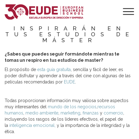
EBOOK GRATIS:
60 PELÍCULAS
QUE TE
INSPIRARÁN EN
TUS ESTUDIOS DE
MÁSTER
¿Sabes que puedes seguir formándote mientras te
tomas un respiro en tus estudios de master?
El propósito de
esta guía gratuita
, sencilla y fácil de leer, es
poder disfrutar y aprender a través del cine con algunas de las
películas recomendadas por
EUDE
.
Todas proporcionan información muy valiosa sobre aspectos
muy interesantes del
mundo de los negocios
,
recursos
humanos
,
medio ambiente
,
marketing
,
finanzas
y
comercio
,
incluyendo los rasgos de los líderes efectivos, el papel de
la
inteligencia emocional,
y la importancia de la integridad y la
ética.