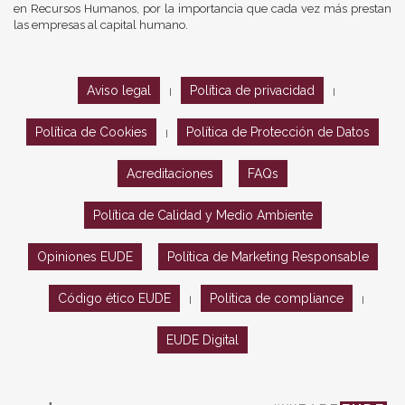
en Recursos Humanos, por la importancia que cada vez más prestan
las empresas al capital humano.
Aviso legal
Política de privacidad
|
|
Política de Cookies
Política de Protección de Datos
|
Acreditaciones
FAQs
Política de Calidad y Medio Ambiente
Opiniones EUDE
Política de Marketing Responsable
Código ético EUDE
Política de compliance
|
|
EUDE Digital