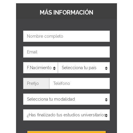
MÁS INFORMACIÓN
Nombre
Email
Edad
País
Teléfono