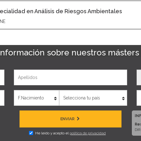
ecialidad en Análisis de Riesgos Ambientales
NE
 información sobre nuestros másters
Apellidos
T
Edad
País
IN
ENVIAR
Re
DIR
He leído y acepto el
política de privacidad
Di