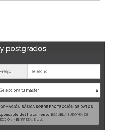
 y postgrados
eléfono
FORMACIÓN BÁSICA SOBRE PROTECCIÓN DE DATOS
sponsable del tratamiento:
ESCUELA EUROPEA DE
ECCIÓN Y EMPRESA, S.L.U.
rección del responsable:
CALLE ARTURO SORIA, 245, CP