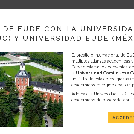
280
Fin
sol
Pub
 DE EUDE CON LA UNIVERSIDA
pre
est
JC) Y UNIVERSIDAD EUDE (MÉX
Le
con
cor
El prestigio internacional de
EUD
Des
múltiples alianzas académicas y
nue
Cabe destacar los convenios de 
con
la
Universidad Camilo Jose C
De
un título de estas prestigiosas
sob
académicos recogidos bajo el pa
inf
Además, la Universidad EUDE, c
Inf
académicos de posgrado con tít
DAT
ACCEDER