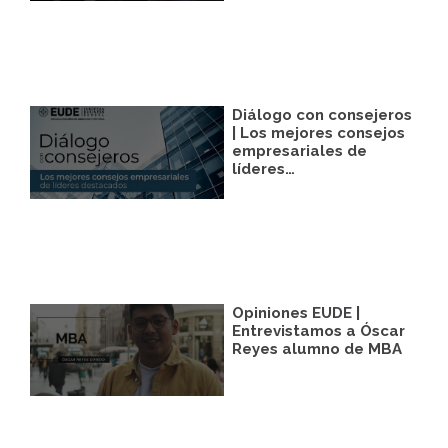
podrá facilitarnos mediante la casilla
correspondiente establecida al efecto.
Destinatarios:
Con carácter general, sólo el
personal de nuestra entidad que esté
debidamente autorizado podrá tener
conocimiento de la información que le
Diálogo con consejeros
pedimos.
| Los mejores consejos
empresariales de
Derechos:
Tiene derecho a saber qué
líderes…
información tenemos sobre usted, corregirla
y eliminarla, tal y como se explica en la
información adicional disponible en nuestra
página web.
Información adicional:
Más información
en el apartado “SUS DATOS SEGUROS” de
nuestra página web.
Opiniones EUDE |
Entrevistamos a Óscar
Reyes alumno de MBA