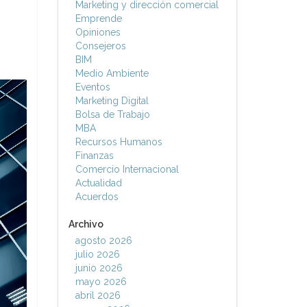
Marketing y dirección comercial
Emprende
Opiniones
Consejeros
BIM
Medio Ambiente
Eventos
Marketing Digital
Bolsa de Trabajo
MBA
Recursos Humanos
Finanzas
Comercio Internacional
Actualidad
Acuerdos
Archivo
agosto 2026
julio 2026
junio 2026
mayo 2026
abril 2026