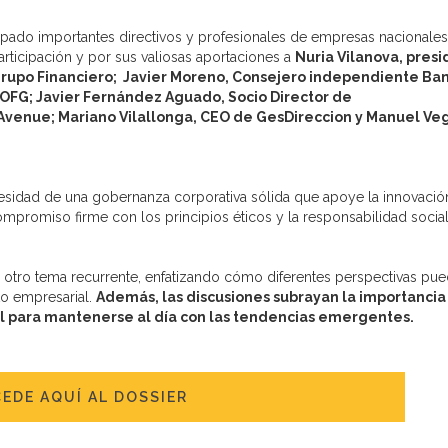
ipado importantes directivos y profesionales de empresas nacionales
articipación y por sus valiosas aportaciones a
Nuria Vilanova, pres
rupo Financiero;
Javier Moreno, Consejero independiente Ba
 OFG;
Javier Fernández Aguado, Socio Director de
 Avenue;
Mariano Vilallonga, CEO de GesDireccion y
Manuel Ve
cesidad de una gobernanza corporativa sólida que apoye la innovación
promiso firme con los principios éticos y la responsabilidad social
s otro tema recurrente, enfatizando cómo diferentes perspectivas pu
to empresarial.
Además, las discusiones subrayan la importancia
al para mantenerse al día con las tendencias emergentes.
EDE AQUÍ AL DOSSIER