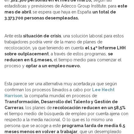
en
302.300 personas en el mes de marzo,
según las
estadísticas y previsiones de Adecco Group Institute, para
este
mes de abril
se espera que haya en España
un total de
3.373.700 personas desempleadas.
Ante esta
situación de crisis
, una solución laboral para estos
trabajadores podría venir de la mano de planes de
recolocación, ya que teniendo en cuenta
el 14º Informe LHH
sobre outplacement
, a través de estos programas,
se
reducen en 6.5 meses,
el tiempo medio para comenzar el
proceso y
optar a un empleo nuevo.
Esta parece ser una alternativa muy acertada,ya que según
confirman los procesos llevados a cabo por
Lee Hecht
Harrison
, la compañía mundial en procesos de
Transformación, Desarrollo del Talento y Gestión de
Carreras
, los planes de
recolocación reducen en un 58,5%
el tiempo medio de búsqueda de empleo por cuenta ajena con
respecto a la media nacional. O lo que es lo mismo una
persona que se acoge a este
programa tarda de media 6.5
meses menos en volver a trabajar
, que un desempleado