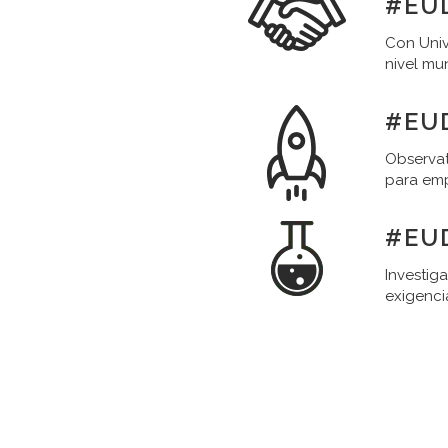
#EU
Con Univ
nivel mu
#EU
Observat
para em
#EU
Investig
exigenci