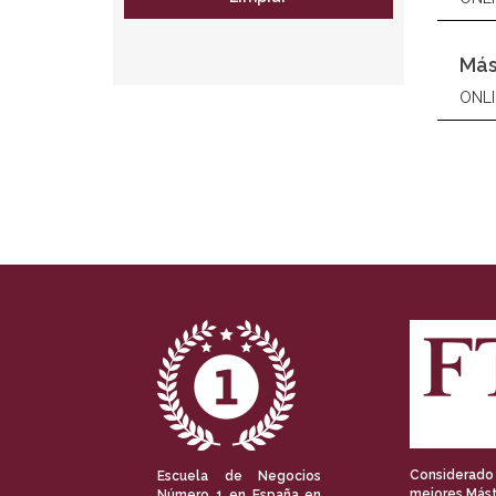
Más
ONLI
Considerado
Escuela de Negocios
mejores Mást
Número 1 en España en