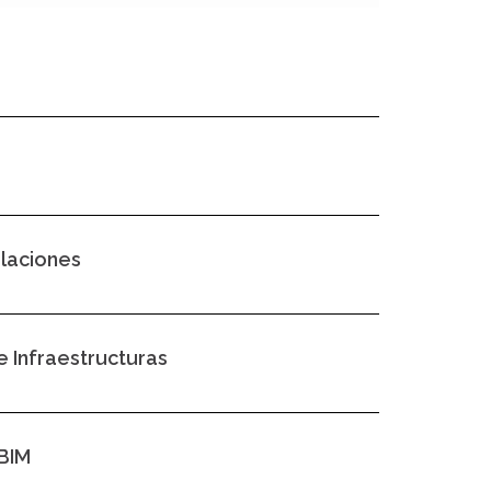
alaciones
e Infraestructuras
 BIM