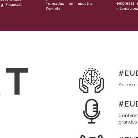
empresas 
formados en nuestra
ng Financial
internacion
Escuela
#EUD
Acceso a
#EUD
Conferen
grandes