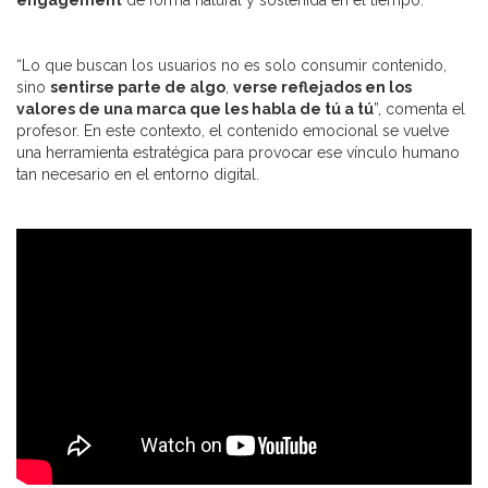
engagement
de forma natural y sostenida en el tiempo.
“Lo que buscan los usuarios no es solo consumir contenido,
sino
sentirse parte de algo
,
verse reflejados en los
valores de una marca que les habla de tú a tú
”, comenta el
profesor. En este contexto, el contenido emocional se vuelve
una herramienta estratégica para provocar ese vínculo humano
tan necesario en el entorno digital.