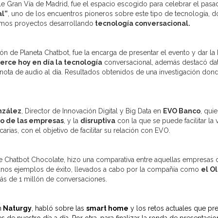
alle Gran Vía de Madrid, fue el espacio escogido para celebrar el pas
al”
, uno de los encuentros pioneros sobre este tipo de tecnología,
timos proyectos desarrollando
tecnología conversacional.
de Planeta Chatbot, fue la encarga de presentar el evento y dar la
jerce hoy en día la tecnología
conversacional, además destacó dato
nota de audio al día. Resultados obtenidos de una investigación do
nzález
, Director de Innovación Digital y Big Data en
EVO Banco
, qui
o de las empresas
, y la
disruptiva
con la que se puede facilitar la 
arias, con el objetivo de facilitar su relación con EVO.
de Chatbot Chocolate, hizo una comparativa entre aquellas empresas q
unos ejemplos de éxito, llevados a cabo por la compañía como
el O
ás de 1 millón de conversaciones.
n
Naturg
y
, habló sobre las
smart home
y los retos actuales que pre