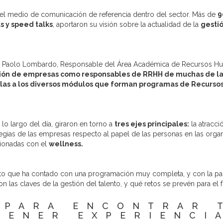
 el medio de comunicación de referencia dentro del sector. Más de
9
 y speed talks
, aportaron su visión sobre la actualidad de la
gestió
tió Paolo Lombardo, Responsable del Área Académica de Recursos H
ección de empresas como responsables de RRHH de muchas de la
tarlas a los diversos módulos que forman programas de Recurs
lo largo del día, giraron en torno a
tres ejes principales:
la atracci
tegias de las empresas respecto al papel de las personas en las organ
acionadas con el
wellness.
to que ha contado con una programación muy completa, y con la pa
n las claves de la gestión del talento, y qué retos se prevén para el f
 PARA ENCONTRAR 
TENER EXPERIENCI