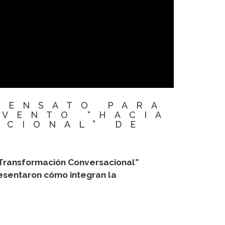
SENSATO PARA
EVENTO “HACIA
ACIONAL” DE
a Transformación Conversacional”
esentaron cómo integran la