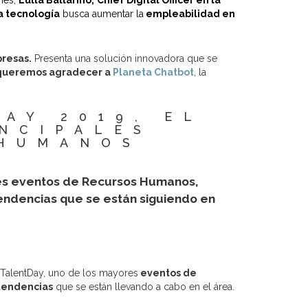
ones,
Lulla Ballarino,
Chief Digital Officer en la
a tecnología
busca aumentar la
empleabilidad en
resas.
Presenta una solución innovadora que se
queremos agradecer a
Planeta Chatbot
, la
AY 2019, EL
NCIPALES
 HUMANOS
res eventos de Recursos Humanos,
tendencias que se están siguiendo en
el TalentDay, uno de los mayores
eventos de
tendencias
que se están llevando a cabo en el área.