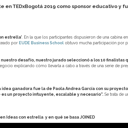
e en TEDxBogotá 2019 como sponsor educativo y fue
on estrella’
. En la que los participantes dispusieron de una cabina e
nteado por
EUDE Business School
obtuvo mucha participación por pa
nuestro desafío, nuestro jurado seleccionó a los 10 finalistas 
e negocio explicando cómo llevarla a cabo a través de una serie de preg
a idea ganadora fue la de
Paola Andrea García con su proyec
es un proyecto influyente, escalable y necesario”.
Se trata de u
en Ideas con estrella y en qué se basa JOINED