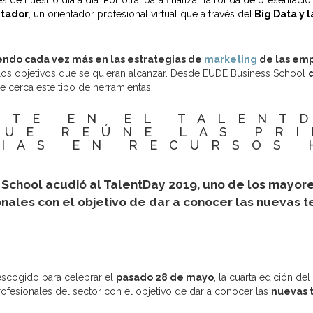
de nuestro día a día. Por otra, para finalizar la ronda de presentaci
ntador
, un orientador profesional virtual que a través del
Big Data y l
iendo cada vez más en las estrategias de
marketing
de las emp
 los objetivos que se quieran alcanzar. Desde EUDE Business School
e cerca este tipo de herramientas.
NTE EN EL TALENTD
QUE REÚNE LAS PRI
IAS EN RECURSOS
 School acudió al TalentDay 2019, uno de los mayo
nales con el objetivo de dar a conocer las nuevas 
escogido para celebrar el
pasado 28 de mayo
, la cuarta edición d
fesionales del sector con el objetivo de dar a conocer las
nuevas 