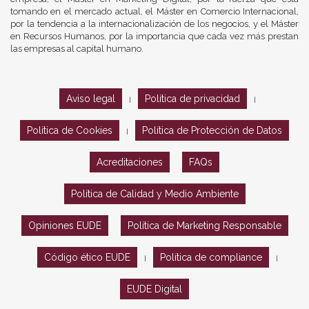
tomando en el mercado actual, el Máster en Comercio Internacional,
por la tendencia a la internacionalización de los negocios, y el Máster
en Recursos Humanos, por la importancia que cada vez más prestan
las empresas al capital humano.
Aviso legal
Política de privacidad
|
|
Política de Cookies
Política de Protección de Datos
|
Acreditaciones
FAQs
Política de Calidad y Medio Ambiente
Opiniones EUDE
Política de Marketing Responsable
Código ético EUDE
Política de compliance
|
|
EUDE Digital