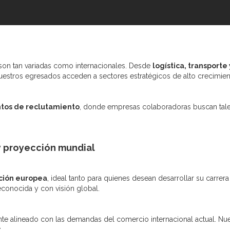
son tan variadas como internacionales. Desde
logística, transport
nuestros egresados acceden a sectores estratégicos de alto crecimie
ntos de reclutamiento
, donde empresas colaboradoras buscan tal
 proyección mundial
ción europea
, ideal tanto para quienes desean desarrollar su carre
econocida y con visión global.
ente alineado con las demandas del comercio internacional actual. Nu
.