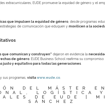
des extracurriculares, EUDE promueve la equidad de género y el em
licas que impulsen la equidad de género
, desde programas educ
 estrategias de comunicación que eduquen y
movilicen a la socie
itativos
s que comunican y construyen”
dejaron en evidencia la
necesida
brechas de género
.
EUDE Business School reafirma su compromiso co
s justo y equitativo para todas las generaciones
.
y sus programas,
visita
www.eude.co
.
IÓN DEL MÁSTER E
ONAL, LOGÍSTICA 
NALES DE EUDE | M
SÁNCHEZ