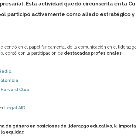
resarial. Esta actividad quedó circunscrita en la 
ol participó activamente como aliado estratégico y 
e centró en el papel fundamental de la comunicación en el liderazg
ro
, contó con la participación de
destacadas profesionales
:
Radio
.
Colombia
.
-Harvard Club
.
 en
Legal AID
.
ha de género en posiciones de liderazgo educativo
, la
importa
 la equidad
.