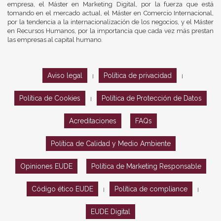
empresa, el Máster en Marketing Digital, por la fuerza que está
tomando en el mercado actual, el Máster en Comercio Internacional,
por la tendencia a la internacionalización de los negocios, y el Máster
en Recursos Humanos, por la importancia que cada vez más prestan
las empresas al capital humano.
Aviso legal
Política de privacidad
|
|
Política de Cookies
Política de Protección de Datos
|
Acreditaciones
FAQs
Política de Calidad y Medio Ambiente
Opiniones EUDE
Política de Marketing Responsable
Código ético EUDE
Política de compliance
|
|
EUDE Digital