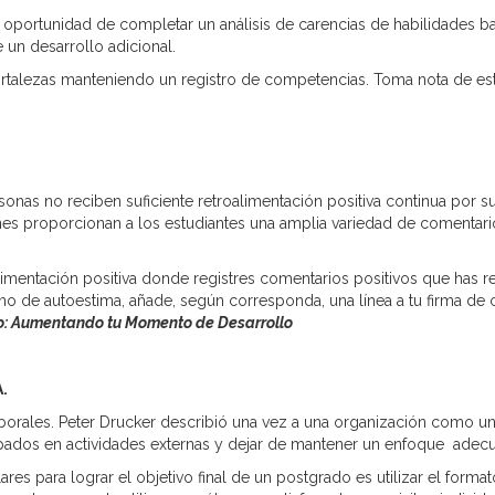
portunidad de completar un análisis de carencias de habilidades ba
e un desarrollo adicional.
fortalezas manteniendo un registro de competencias. Toma nota de est
sonas no reciben suficiente retroalimentación positiva continua por su
es proporcionan a los estudiantes una amplia variedad de comentarios 
oalimentación positiva donde registres comentarios positivos que has
o de autoestima, añade, según corresponda, una línea a tu firma de
o: Aumentando tu Momento de Desarrollo
A.
 laborales. Peter Drucker describió una vez a una organización como
apados en actividades externas y dejar de mantener un enfoque ade
 para lograr el objetivo final de un postgrado es utilizar el format