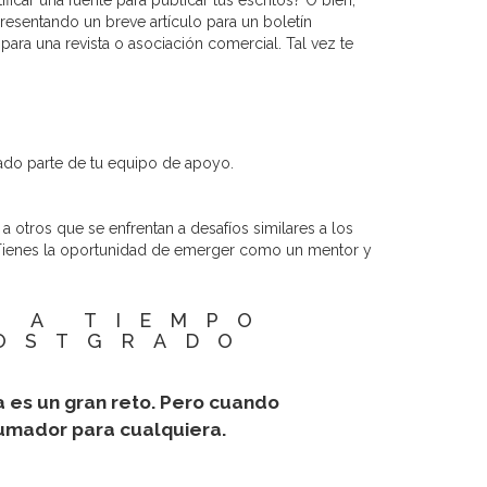
icar una fuente para publicar tus escritos? O bien,
resentando un breve artículo para un boletín
 para una revista o asociación comercial. Tal vez te
ado parte de tu equipo de apoyo.
otros que se enfrentan a desafíos similares a los
r. Tienes la oportunidad de emerger como un mentor y
 A TIEMPO
POSTGRADO
a es un gran reto. Pero cuando
umador para cualquiera.