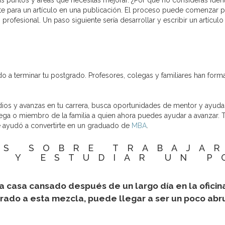
 puntos y áreas que necesitas mejorar. ¿Por qué no consideras identif
rte para un artículo en una publicación. El proceso puede comenzar p
profesional. Un paso siguiente sería desarrollar y escribir un artículo
 a terminar tu postgrado. Profesores, colegas y familiares han form
s y avanzas en tu carrera, busca oportunidades de mentor y ayuda a 
colega o miembro de la familia a quien ahora puedes ayudar a avanza
te ayudó a convertirte en un graduado de
MBA
.
OS SOBRE TRABAJAR
 Y ESTUDIAR UN 
a casa cansado después de un largo día en la oficin
ado a esta mezcla, puede llegar a ser un poco abr