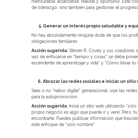
mensurable, alcanzable, realista y oportuno). Este co
de liderazgo, sino también para gestionar el progre
5. Generar un interés propio saludable y equilibr
No hay absolutamente ninguna duda de que los profesio
obligaciones familiares.
Acción sugerida:
Steven R. Covey y sus coautores s
vez de enfocarse en “tiempo y cosas” se debe poner 
ascendente de aprendizaje y vida” y “Cómo llevar tu 
6. Abrazar las redes sociales e iniciar un sitio
Seas o no “nativo digital” generacional, usar las red
para la autopromoción.
Acción sugerida
: Inicia un sitio web utilizando “s
propio negocio es algo que puede ir y venir. Pero, 
encontrarte. Puedes publicar información que trascie
este enfoque de “solo nombre”.