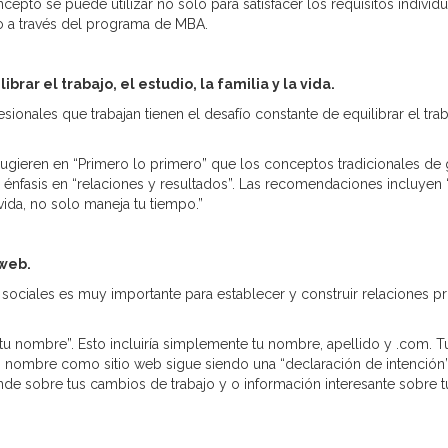
ncepto se puede utilizar no sólo para satisfacer los requisitos indivi
so a través del programa de MBA.
ar el trabajo, el estudio, la familia y la vida.
nales que trabajan tienen el desafío constante de equilibrar el traba
ugieren en “Primero lo primero” que los conceptos tradicionales de 
énfasis en “relaciones y resultados”. Las recomendaciones incluyen
vida, no solo maneja tu tiempo.”
 web.
es sociales es muy importante para establecer y construir relaciones p
ólo tu nombre”. Esto incluiría simplemente tu nombre, apellido y .com.
tu nombre como sitio web sigue siendo una “declaración de intención
nde sobre tus cambios de trabajo y o información interesante sobre t