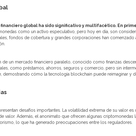
bal
inanciero global ha sido significativo y multifacético. En pri
omonedas como un activo especulativo, pero hoy en día, son conside
ucionales, fondos de cobertura y grandes corporaciones han comenzado
ón.
 de un mercado financiero paralelo, conocido como finanzas descent
cionales, como préstamos, ahorros, seguros y comercio, pero sin inte
, demostrando cómo la tecnología blockchain puede reimaginar y dem
ias
presentan desafíos importantes. La volatilidad extrema de su valor 
 valor. Además, el anonimato que ofrecen algunas criptomonedas las 
rrorismo, lo que ha generado preocupaciones entre los reguladores.