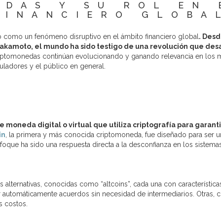
DAS Y SU ROL EN
FINANCIERO GLOBA
o como un fenómeno disruptivo en el ámbito financiero global
. Desd
kamoto, el mundo ha sido testigo de una revolución que desafí
iptomonedas continúan evolucionando y ganando relevancia en los m
ladores y el público en general.
e moneda digital o virtual que utiliza criptografía para garant
in
, la primera y más conocida criptomoneda, fue diseñado para ser 
enfoque ha sido una respuesta directa a la desconfianza en los sistem
lternativas, conocidas como “altcoins”, cada una con característica
ar automáticamente acuerdos sin necesidad de intermediarios. Otras, 
s costos.