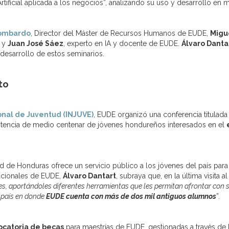
Artificial aplicada a los negocios”, analizando su uso y desarrollo e
Lombardo
, Director del Máster de Recursos Humanos de EUDE,
Migu
; y
Juan José Sáez
, experto en IA y docente de EUDE.
Álvaro Danta
desarrollo de estos seminarios.
to
ional de Juventud (INJUVE)
, EUDE organizó una conferencia titulada
istencia de medio centenar de jóvenes hondureños interesados en el
tud de Honduras ofrece un servicio público a los jóvenes del país par
nacionales de EUDE,
Álvaro Dantart
, subraya que, en la última visita 
es, aportándoles diferentes herramientas que les permitan afrontar con s
l país en donde
EUDE cuenta con más de dos mil antiguos alumnos
”.
ocatoria de becas
para maestrías de EUDE, gestionadas a través de 