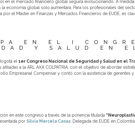
ol en el mercado financiero global seguirá evolucionando. A medida 
la economía global solo aumentará. Para los profesionales del secto
ida por el Máster en Finanzas y Mercados Financieros de EUDE, es cla
IPA EN EL I CONGR
IDAD Y SALUD EN E
Bogotá el
1er Congreso Nacional de Seguridad y Salud en el T
afiliadas a la ARL AXA COLPATRIA, con el objetivo de abordar estrat
arrollo Empresarial Compensar y contó con la asistencia de gerentes 
ción en este congreso a través de la ponencia titulada
“Neuroplastic
resentada por
Silvia Marcela Casas
,
Delegada de EUDE en Colombia