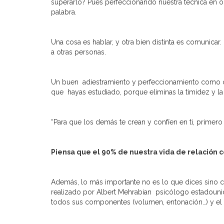
superarlo? Pues perfeccionando nuestra técnica en ora
palabra.
Una cosa es hablar, y otra bien distinta es comunica
a otras personas.
Un buen adiestramiento y perfeccionamiento como or
que hayas estudiado, porque eliminas la timidez y la f
“Para que los demás te crean y confíen en ti, primero
Piensa que el 90% de nuestra vida de relación co
Además, lo más importante no es lo que dices sino c
realizado por Albert Mehrabian psicólogo estadouni
todos sus componentes (volumen, entonación…) y el 55