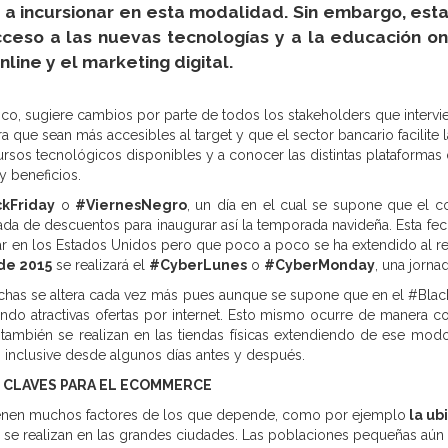
a incursionar en esta modalidad. Sin embargo, est
eso a las nuevas tecnologías y a la educación on
line y el marketing digital.
ico, sugiere cambios por parte de todos los stakeholders que intervi
que sean más accesibles al target y que el sector bancario facilite l
rsos tecnológicos disponibles y a conocer las distintas plataformas d
 beneficios.
kFriday
o
#ViernesNegro
, un día en el cual se supone que el 
nada de descuentos para inaugurar así la temporada navideña. Esta fec
ar en los Estados Unidos pero que poco a poco se ha extendido al r
de 2015
se realizará el
#CyberLunes
o
#CyberMonday
, una jorna
echas se altera cada vez más pues aunque se supone que en el #Black
lizando atractivas ofertas por internet. Esto mismo ocurre de maner
a también se realizan en las tiendas físicas extendiendo de ese mod
 inclusive desde algunos días antes y después.
S CLAVES PARA EL ECOMMERCE
ienen muchos factores de los que depende, como por ejemplo
la ub
e se realizan en las grandes ciudades. Las poblaciones pequeñas aún