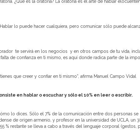
toria. ¿Qué es la oratoria? La oratoria es el arte de hablar elocuen
r. Hablar lo puede hacer cualquiera, pero comunicar sólo puede alcan
ador te servirá en los negocios y en otros campos de tu vida, inc
alta de confianza en ti mismo, es aquí donde radica parte de la impor
 tienes que creer y confiar en ti mismo”, afirma Manuel Campo Vidal
nsiste en hablar o escuchar y sólo el 10% en leer o escribir.
ómo lo dices. Sólo el 7% de la comunicación entre dos personas se r
dense de origen armenio, y profesor en la universidad de UCLA, un 
 % restante se lleva a cabo a través del lenguaje corporal (gestos, p