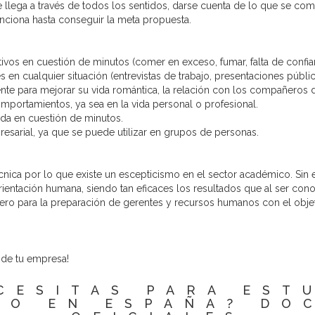
 llega a través de todos los sentidos, darse cuenta de lo que se com
funciona hasta conseguir la meta propuesta.
ivos en cuestión de minutos (comer en exceso, fumar, falta de confian
n cualquier situación (entrevistas de trabajo, presentaciones pública
te para mejorar su vida romántica, la relación con los compañeros de 
omportamientos, ya sea en la vida personal o profesional.
ida en cuestión de minutos.
esarial, ya que se puede utilizar en grupos de personas.
técnica por lo que existe un escepticismo en el sector académico. S
ientación humana, siendo tan eficaces los resultados que al ser co
ero para la preparación de gerentes y recursos humanos con el obje
r de tu empresa!
CESITAS PARA EST
DO EN ESPAÑA? DO