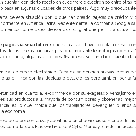
n cuentan con cierto recelo en el comercio electrónico entre otras 
omo pasa en algunas ciudades de otros países… Algo muy preocupante
ta de esta situación por lo que han creado tarjetas de crédito y 
eriormente en América Latina. Recientemente, la compañía Google sac
cimientos comerciales de ese país al igual que permitirá utilizar lo
 pagos vía smartphone
que se realiza a través de plataformas c
tos de las tarjetas bancarias para que mediante tecnologías como l
a. No obstante, algunas entidades financieras se han dado cuenta d
ente al comercio electrónico. Cada día se generan nuevas formas de
ompras en línea con las debidas precauciones pero también por la f
tunidad en cuanto al e-commerce por su exagerado ventajismo en 
les sus productos a la mayoría de consumidores y obtener así mejores
icia, es lo que impide que los trabajadores devenguen buenos sal
 la economía.
rrera de la desconfianza y adentrarse en el beneficioso mundo de la
les como la de #BlackFriday o el #CyberMonday, dando un acceso 