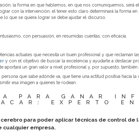
relación, la forma en que hablemos, en que nos comuniquemos, será el 
rar con la intervención, el tener esto claro determinará la forma en l
lo que se quiera lograr se debe ajustar el discurso.
ntusiasmo, con persuasión, en resumidas cuentas, con eficacia.
tencias actuales que necesita un buen profesional y que reclaman la
er
y con el objetivo de buscar la excelencia y ayudarte a destacar p
 te aportará un gran valor a nivel profesional y, por supuesto, también 
 persona que sabe adónde va, que tiene una actitud positiva hacia la 
nsmitir esa imagen a quienes te rodean.
LA PARA GANAR INF
TACAR: EXPERTO EN
cerebro para poder aplicar técnicas de control de 
de cualquier empresa.