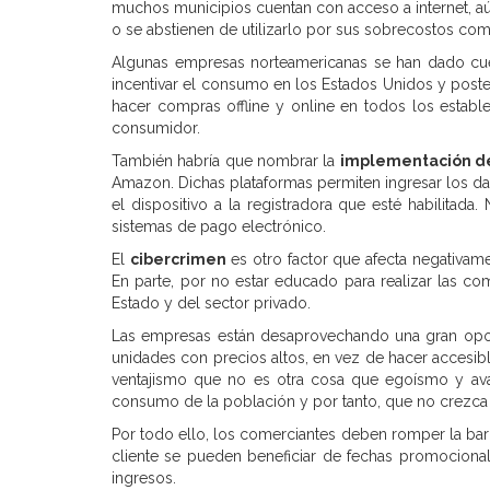
muchos municipios cuentan con acceso a internet, aú
o se abstienen de utilizarlo por sus sobrecostos c
Algunas empresas norteamericanas se han dado cuen
incentivar el consumo en los Estados Unidos y post
hacer compras offline y online en todos los estable
consumidor.
También habría que nombrar la
implementación de
Amazon. Dichas plataformas permiten ingresar los da
el dispositivo a la registradora que esté habilitad
sistemas de pago electrónico.
El
cibercrimen
es otro factor que afecta negativam
En parte, por no estar educado para realizar las c
Estado y del sector privado.
Las empresas están desaprovechando una gran opor
unidades con precios altos, en vez de hacer accesib
ventajismo que no es otra cosa que egoísmo y avar
consumo de la población y por tanto, que no crezca
Por todo ello, los comerciantes deben romper la ba
cliente se pueden beneficiar de fechas promociona
ingresos.