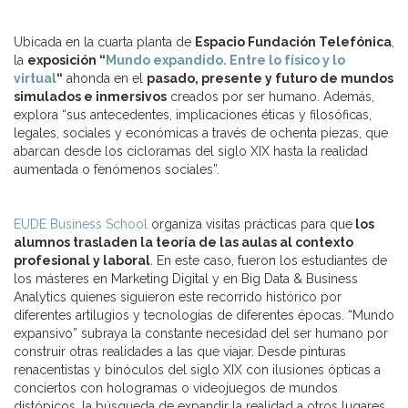
Ubicada en la cuarta planta de
Espacio Fundación Telefónica
,
la
exposición “
Mundo expandido. Entre lo físico y lo
virtual
“
ahonda en el
pasado, presente y futuro de mundos
simulados e inmersivos
creados por ser humano. Además,
explora “sus antecedentes, implicaciones éticas y filosóficas,
legales, sociales y económicas a través de ochenta piezas, que
abarcan desde los cicloramas del siglo XIX hasta la realidad
aumentada o fenómenos sociales”.
EUDE Business School
organiza visitas prácticas para que
los
alumnos trasladen la teoría de las aulas al contexto
profesional y laboral
. En este caso, fueron los estudiantes de
los másteres en Marketing Digital y en Big Data & Business
Analytics quienes siguieron este recorrido histórico por
diferentes artilugios y tecnologías de diferentes épocas. “Mundo
expansivo” subraya la constante necesidad del ser humano por
construir otras realidades a las que viajar. Desde pinturas
renacentistas y binóculos del siglo XIX con ilusiones ópticas a
conciertos con hologramas o videojuegos de mundos
distópicos, la búsqueda de expandir la realidad a otros lugares