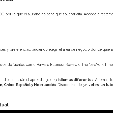
DE, por lo que el alumno no tiene que solicitar alta. Accede direct
eses y preferencias, pudiendo elegir el área de negocio donde quiera 
evos de fuentes como Harvard Business Review o The NewYork Time
estudios incluirán el aprendizaje de
7 idiomas diferentes
. Además, t
án, Chino, Español y Neerlandés
. Dispondrás de
5 niveles, un tut
tual