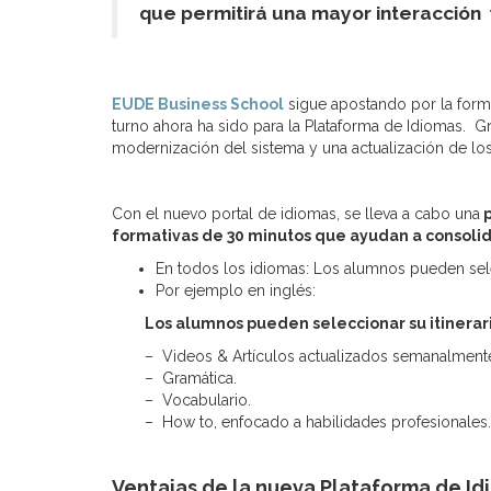
que permitirá una mayor interacción 
EUDE Business School
sigue apostando por la forma
turno ahora ha sido para la Plataforma de Idiomas. G
modernización del sistema y una actualización de lo
Con el nuevo portal de idiomas, se lleva a cabo una
p
formativas de 30 minutos que ayudan a consolid
En todos los idiomas: Los alumnos pueden selec
Por ejemplo en inglés:
Los alumnos pueden seleccionar su itinerar
– Videos & Artículos actualizados semanalmente 
– Gramática.
– Vocabulario.
– How to, enfocado a habilidades profesionales.
Ventajas de la nueva Plataforma de Id