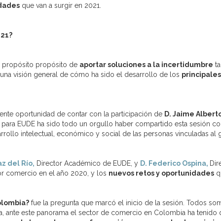
dades
que van a surgir en 2021.
021?
el propósito propósito de
aportar soluciones a la incertidumbre
ta
 una visión general de cómo ha sido el desarrollo de los
principale
lente oportunidad de contar con la participación de
D. Jaime Albert
 para EUDE ha sido todo un orgullo haber compartido esta sesión c
sarrollo intelectual, económico y social de las personas vinculadas al 
az del Río,
Director Académico de EUDE, y
D. Federico Ospina,
Dir
r comercio en el año 2020, y los
nuevos retos y oportunidades
qu
olombia?
fue la pregunta que marcó el inicio de la sesión. Todos s
aria, ante este panorama el sector de comercio en Colombia ha tenid