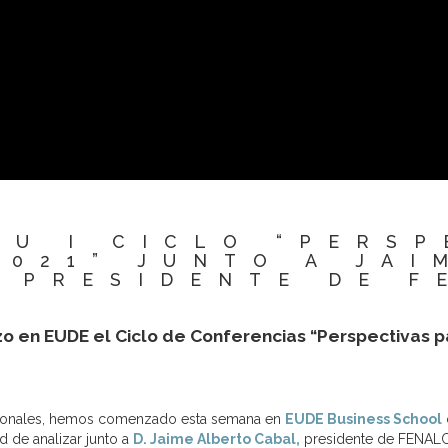
SU I CICLO “PERS
2021” JUNTO A JAI
, PRESIDENTE DE F
o en EUDE el Ciclo de Conferencias “Perspectivas p
nacionales, hemos comenzado esta semana en
EUDE Business School
d de analizar junto a
D. Jaime Alberto Cabal,
presidente de FENALC