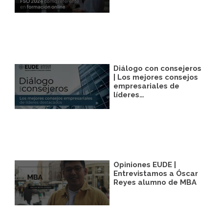
Legitimación:
Únicamente trataremos sus
datos con su consentimiento previo, que
podrá facilitarnos mediante la casilla
correspondiente establecida al efecto.
Destinatarios:
Con carácter general, sólo el
personal de nuestra entidad que esté
debidamente autorizado podrá tener
conocimiento de la información que le
Diálogo con consejeros
pedimos.
| Los mejores consejos
empresariales de
Derechos:
Tiene derecho a saber qué
líderes…
información tenemos sobre usted, corregirla
y eliminarla, tal y como se explica en la
información adicional disponible en nuestra
página web.
Información adicional:
Más información
en el apartado “SUS DATOS SEGUROS” de
nuestra página web.
Opiniones EUDE |
Entrevistamos a Óscar
Reyes alumno de MBA