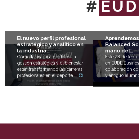
#
EUD
Aprendemos 
El nuevo perfil profesional
Balanced Sc
estratégico y analítico en
mano del…
la industria…
Este 28 de febr
Cómo la analítica de datos, la
en EUDE Busines
gestión estratégica y el bienestar
colaboración con
están transformando las carreras
y antiguo alum
profesionales en el deporte …