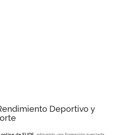
 Rendimiento Deportivo y
orte
d online de EUDE
, adquirirás una formación avanzada