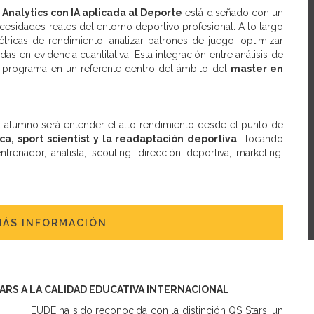
Analytics con IA aplicada al Deporte
está diseñado con un
ecesidades reales del entorno deportivo profesional. A lo largo
tricas de rendimiento, analizar patrones de juego, optimizar
s en evidencia cuantitativa. Esta integración entre análisis de
l programa en un referente dentro del ámbito del
master en
l alumno será entender el alto rendimiento desde el punto de
ca, sport scientist y la readaptación deportiva
. Tocando
renador, analista, scouting, dirección deportiva, marketing,
MÁS INFORMACIÓN
TARS A LA CALIDAD EDUCATIVA INTERNACIONAL
EUDE ha sido reconocida con la distinción QS Stars, un