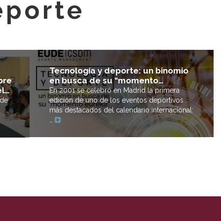
eporte
Tecnología y deporte: un binomio
bre
en busca de su “momento…
el…
En 2001 se celebró en Madrid la primera
 de
edición de uno de los eventos deportivos
más destacados del calendario internacional:
…