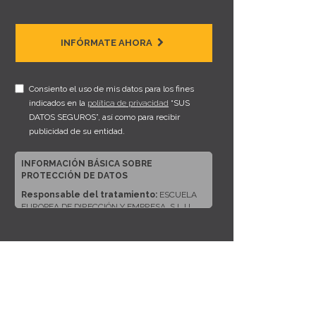
INFÓRMATE AHORA
Consiento el uso de mis datos para los fines
indicados en la
política de privacidad
“SUS
DATOS SEGUROS”, así como para recibir
publicidad de su entidad.
INFORMACIÓN BÁSICA SOBRE
PROTECCIÓN DE DATOS
Responsable del tratamiento:
ESCUELA
EUROPEA DE DIRECCIÓN Y EMPRESA, S.L.U.
Dirección del responsable:
CALLE ARTURO
SORIA, 245, CP 28033, MADRID (Madrid)
Finalidad:
Sus datos serán usados para poder
atender sus solicitudes y prestarle nuestros
servicios.
Publicidad:
Solo le enviaremos publicidad con
su autorización previa, que podrá facilitarnos