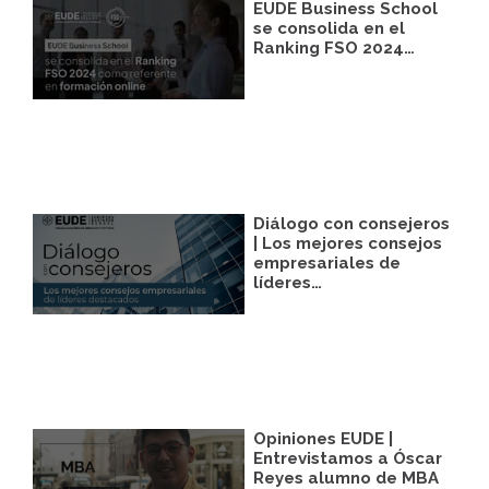
EUDE Business School
con su autorización previa, que podrá
facilitarnos mediante la casilla
se consolida en el
correspondiente establecida al efecto.
Ranking FSO 2024…
Legitimación:
Únicamente trataremos sus
datos con su consentimiento previo, que
podrá facilitarnos mediante la casilla
correspondiente establecida al efecto.
Destinatarios:
Con carácter general, sólo el
personal de nuestra entidad que esté
debidamente autorizado podrá tener
conocimiento de la información que le
Diálogo con consejeros
pedimos.
| Los mejores consejos
empresariales de
Derechos:
Tiene derecho a saber qué
líderes…
información tenemos sobre usted, corregirla
y eliminarla, tal y como se explica en la
información adicional disponible en nuestra
página web.
Información adicional:
Más información
en el apartado “SUS DATOS SEGUROS” de
nuestra página web.
Opiniones EUDE |
Entrevistamos a Óscar
Reyes alumno de MBA