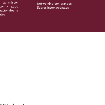
r tu máster.
Networking con grandes
con + 1.200
líderes internacionales
nacionales e
ales