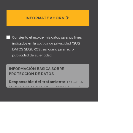
INFÓRMATE AHORA
Consiento el uso de mis datos para los fines
indicados en la
política de privacidad
“SUS
DATOS SEGUROS”, así como para recibir
publicidad de su entidad.
INFORMACIÓN BÁSICA SOBRE
PROTECCIÓN DE DATOS
Responsable del tratamiento:
ESCUELA
EUROPEA DE DIRECCIÓN Y EMPRESA, S.L.U.
Dirección del responsable:
CALLE ARTURO
SORIA, 245, CP 28033, MADRID (Madrid)
Finalidad:
Sus datos serán usados para poder
atender sus solicitudes y prestarle nuestros
servicios.
Publicidad:
Solo le enviaremos publicidad con
su autorización previa, que podrá facilitarnos