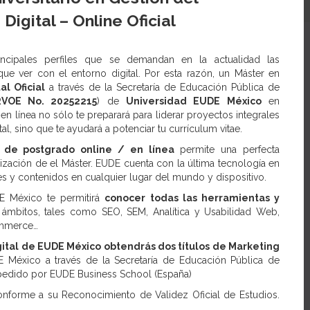
Digital – Online Oficial
ncipales perfiles que se demandan en la actualidad las
ue ver con el entorno digital. Por esta razón, un Máster en
al Oficial
a través de la Secretaría de Educación Pública de
RVOE No. 20252215
) de
Universidad EUDE México
en
n línea no sólo te preparará para liderar proyectos integrales
tal, sino que te ayudará a potenciar tu currículum vitae.
de postgrado online / en línea
permite una perfecta
lización de el Máster. EUDE cuenta con la última tecnología en
les y contenidos en cualquier lugar del mundo y dispositivo.
DE México te permitirá
conocer todas las herramientas y
 ámbitos, tales como SEO, SEM, Analítica y Usabilidad Web,
ommerce…
gital de EUDE México obtendrás dos títulos de Marketing
E México a través de la Secretaría de Educación Pública de
xpedido por EUDE Business School (España)
onforme a su Reconocimiento de Validez Oficial de Estudios.