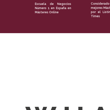
Considerado
Escuela de Negocios
mejores Mást
Número 1 en España en
por el Listi
Másteres Online
Times