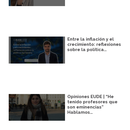
podrá facilitarnos mediante la casilla
correspondiente establecida al efecto.
Destinatarios:
Con carácter general, sólo el
personal de nuestra entidad que esté
debidamente autorizado podrá tener
conocimiento de la información que le
pedimos.
Entre la inflación y el
Derechos:
Tiene derecho a saber qué
crecimiento: reflexiones
información tenemos sobre usted, corregirla
sobre la política…
y eliminarla, tal y como se explica en la
información adicional disponible en nuestra
página web.
Información adicional:
Más información
en el apartado “SUS DATOS SEGUROS” de
nuestra página web.
Opiniones EUDE | “He
tenido profesores que
son eminencias”
Hablamos…