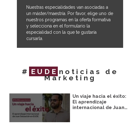
Nuestras especialidades van asociadas a
un máster/maestría. Por favor, elige uno de
nuestros programas en la oferta formativa
y selecciona en el formulario la
especialidad con la que te gustaría
cursarla.
#
EUDE
noticias de
Marketing
Un viaje hacia el éxito:
El aprendizaje
internacional de Juan…