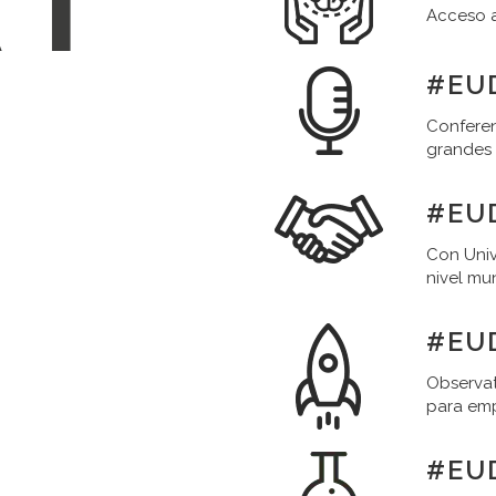
Acceso a
#EUD
Conferen
grandes
#EU
Con Univ
nivel mu
#EU
Observat
para em
#EU