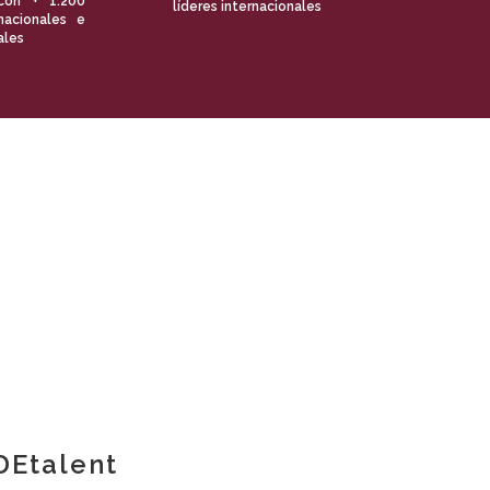
con + 1.200
líderes internacionales
nacionales e
ales
Etalent