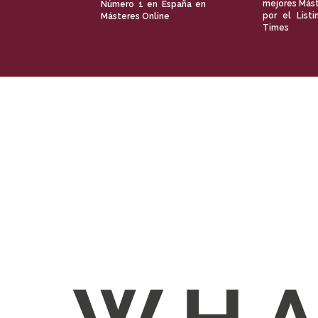
mejores Mást
Número 1 en España en
por el Listi
Másteres Online
Times