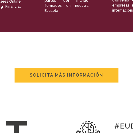
Convenio 
partes del mundo
eres Online
empresas 
formados en nuestra
ng Financial
internacion
Escuela
SOLICITA MÁS INFORMACIÓN
#EUD