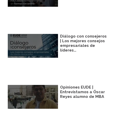
Legitimación:
Únicamente trataremos sus
datos con su consentimiento previo, que
podrá facilitarnos mediante la casilla
correspondiente establecida al efecto.
Destinatarios:
Con carácter general, sólo el
personal de nuestra entidad que esté
debidamente autorizado podrá tener
conocimiento de la información que le
Diálogo con consejeros
pedimos.
| Los mejores consejos
empresariales de
Derechos:
Tiene derecho a saber qué
líderes…
información tenemos sobre usted, corregirla
y eliminarla, tal y como se explica en la
información adicional disponible en nuestra
página web.
Información adicional:
Más información
en el apartado “SUS DATOS SEGUROS” de
nuestra página web.
Opiniones EUDE |
Entrevistamos a Óscar
Reyes alumno de MBA