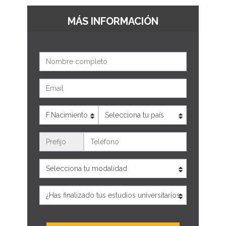
MÁS INFORMACIÓN
Nombre
Email
Edad
País
Teléfono