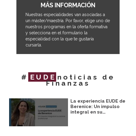
MÁS INFORMACIÓN
Nuestras especialidades van asociadas a
un máster/maestría. Por favor, elige uno de
nuestros programas en la oferta formativa
y selecciona en el formulario la
especialidad con la que te gustaría
cursarla.
#
EUDE
noticias de
Finanzas
La experiencia EUDE de
Berenice: Un impulso
integral en su…