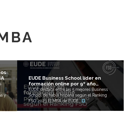
 MBA
mos
BA
EUDE Business School líder en
formación online por 9º año…
s
EUDE destaca entre las 5 mejores Business
ia y
School de habla hispana según el Ranking
FSO 2023 El MBA de EUDE…