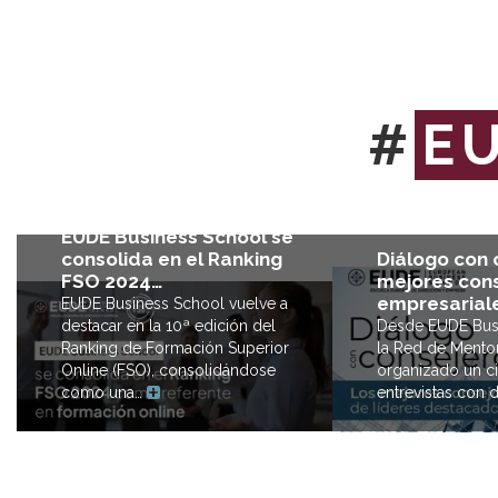
#
E
EUDE Business School se
Diálogo con 
consolida en el Ranking
mejores con
FSO 2024…
empresariale
EUDE Business School vuelve a
Desde EUDE Busi
destacar en la 10ª edición del
la Red de Mento
Ranking de Formación Superior
organizado un c
Online (FSO), consolidándose
entrevistas con 
como una…