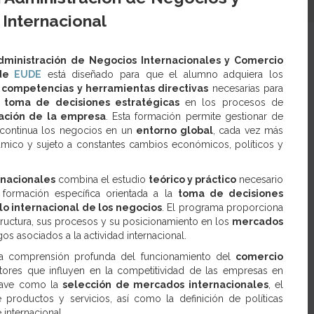
Internacional
dministración de Negocios Internacionales y Comercio
 de
EUDE
está diseñado para que el alumno adquiera los
 competencias y herramientas directivas
necesarias para
la toma de decisiones estratégicas
en los procesos de
zación de la empresa
. Esta formación permite gestionar de
 continua los negocios en un
entorno global
, cada vez más
ámico y sujeto a constantes cambios económicos, políticos y
rnacionales
combina el estudio
teórico y práctico
necesario
 formación específica orientada a la
toma de decisiones
lo internacional de los negocios
. El programa proporciona
tructura, sus procesos y su posicionamiento en los
mercados
os asociados a la actividad internacional.
na comprensión profunda del funcionamiento del
comercio
tores que influyen en la competitividad de las empresas en
clave como la
selección de mercados internacionales
, el
 productos y servicios, así como la definición de políticas
 internacional.