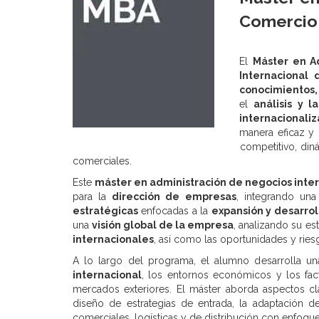
Comercio 
El
Máster en A
Internacional
conocimientos,
el
análisis y 
internacionali
manera eficaz y
competitivo, din
comerciales.
Este
máster en administración de negocios inte
para la
dirección de empresas
, integrando una
estratégicas
enfocadas a la
expansión y desarrol
una
visión global de la empresa
, analizando su es
internacionales
, así como las oportunidades y riesg
A lo largo del programa, el alumno desarrolla u
internacional
, los entornos económicos y los fac
mercados exteriores. El máster aborda aspectos 
diseño de estrategias de entrada, la adaptación de
comerciales, logísticas y de distribución con enfoque