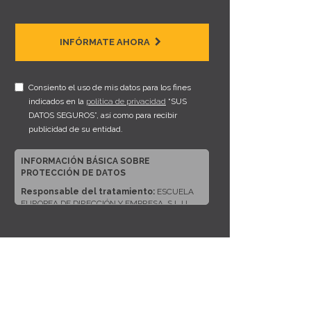
INFÓRMATE AHORA
Consiento el uso de mis datos para los fines
indicados en la
política de privacidad
“SUS
DATOS SEGUROS”, así como para recibir
publicidad de su entidad.
INFORMACIÓN BÁSICA SOBRE
PROTECCIÓN DE DATOS
Responsable del tratamiento:
ESCUELA
EUROPEA DE DIRECCIÓN Y EMPRESA, S.L.U.
Dirección del responsable:
CALLE ARTURO
SORIA, 245, CP 28033, MADRID (Madrid)
Finalidad:
Sus datos serán usados para poder
atender sus solicitudes y prestarle nuestros
servicios.
Publicidad:
Solo le enviaremos publicidad con
su autorización previa, que podrá facilitarnos