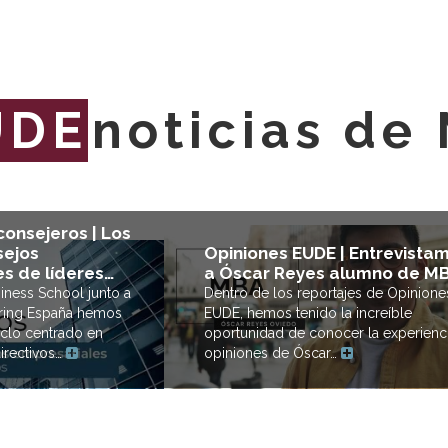
UDE
noticias de
consejeros | Los
sejos
Opiniones EUDE | Entrevista
s de líderes…
a Óscar Reyes alumno de M
ness School junto a
Dentro de los reportajes de Opinione
ring España hemos
EUDE, hemos tenido la increíble
iclo centrado en
oportunidad de conocer la experienc
directivos…
opiniones de Óscar…