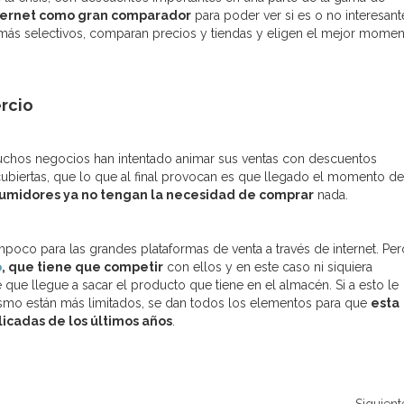
ternet como gran comparador
para poder ver si es o no interesant
 más selectivos, comparan precios y tiendas y eligen el mejor mome
rcio
muchos negocios han intentado animar sus ventas con descuentos
biertas, que lo que al final provocan es que llegado el momento de
umidores ya no tengan la necesidad de comprar
nada.
oco para las grandes plataformas de venta a través de internet. Pe
o
, que tiene que competir
con ellos y en este caso ni siquiera
ue llegue a sacar el producto que tiene en el almacén. Si a esto le
ismo están más limitados, se dan todos los elementos para que
esta
icadas de los últimos años
.
Siguient