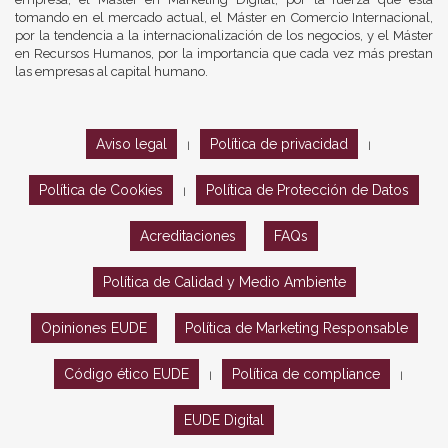
tomando en el mercado actual, el Máster en Comercio Internacional,
por la tendencia a la internacionalización de los negocios, y el Máster
en Recursos Humanos, por la importancia que cada vez más prestan
las empresas al capital humano.
Aviso legal
Política de privacidad
|
|
Política de Cookies
Política de Protección de Datos
|
Acreditaciones
FAQs
Política de Calidad y Medio Ambiente
Opiniones EUDE
Política de Marketing Responsable
Código ético EUDE
Política de compliance
|
|
EUDE Digital