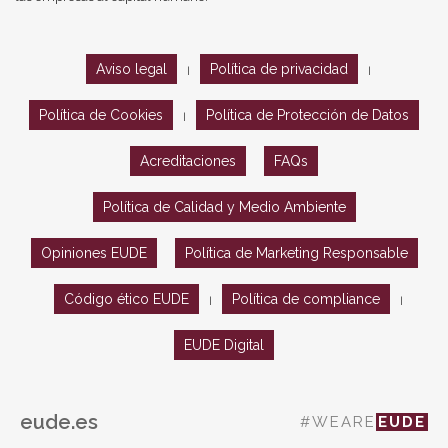
Aviso legal
Política de privacidad
|
|
Política de Cookies
Política de Protección de Datos
|
Acreditaciones
FAQs
Política de Calidad y Medio Ambiente
Opiniones EUDE
Política de Marketing Responsable
Código ético EUDE
Política de compliance
|
|
EUDE Digital
eude.es
#WEARE
EUDE