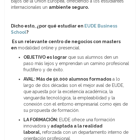
bajos de la Unión Europea, ofreciendo a los estudiantes
internacionales un
ambiente seguro.
Dicho esto, ¿por qué estudiar en
EUDE Business
School
?
Es un
relevante centro de negocios
con masters
en
modalidad online y presencial.
OBJETIVO es lograr
que sus alumnos den un
paso más lejos y emprendan un camino profesional
fructífero y de éxito.
AVAL
: Más de 50.000 alumnos formados
a lo
largo de dos décadas son el mejor aval de EUDE,
que apuesta por la excelencia académica, la
vanguardia tecnológica, la empleabilidad y la
conexión con el entorno empresarial como ejes de
su propuesta de formación.
LA FORMACIÓN:
EUDE ofrece una formación
innovadora y
adaptada a la realidad
laboral
,
reforzada con un departamento interno de
orientación profesional.