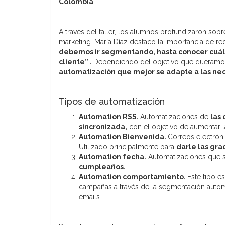
Colombia
.
A través del taller, los alumnos profundizaron so
marketing. María Díaz destaco la importancia de r
debemos ir segmentando, hasta conocer cuál 
cliente
” .
Dependiendo del objetivo que queramos 
automatización que mejor se adapte a las ne
Tipos de automatización
Automation RSS.
Automatizaciones de
las
sincronizada,
con el objetivo de aumentar l
Automation Bienvenida.
Correos electrón
Utilizado principalmente para
darle las gra
Automation fecha.
Automatizaciones que s
cumpleaños.
Automation comportamiento.
Este tipo e
campañas a través de la segmentación automá
emails.