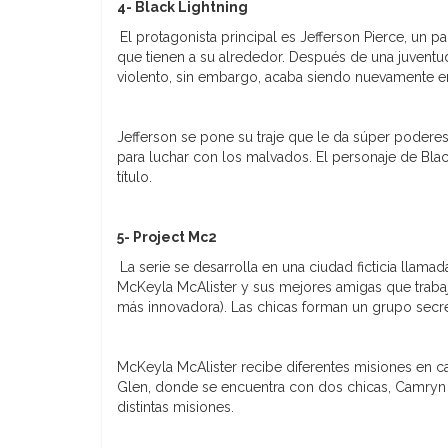
4- Black Lightning
El protagonista principal es Jefferson Pierce, un pa
que tienen a su alrededor. Después de una juventud
violento, sin embargo, acaba siendo nuevamente em
Jefferson se pone su traje que le da súper podere
para luchar con los malvados. El personaje de Bla
título.
5- Project Mc2
La serie se desarrolla en una ciudad ficticia llam
McKeyla McAlister y sus mejores amigas que traba
más innovadora). Las chicas forman un grupo secre
McKeyla McAlister recibe diferentes misiones en c
Glen, donde se encuentra con dos chicas, Camryn y B
distintas misiones.