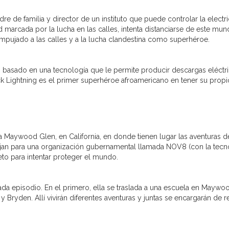
dre de familia y director de un instituto que puede controlar la electr
 marcada por la lucha en las calles, intenta distanciarse de este mu
pujado a las calles y a la lucha clandestina como superhéroe.
s basado en una tecnología que le permite producir descargas eléctr
ck Lightning es el primer superhéroe afroamericano en tener su propi
ada Maywood Glen, en California, en donde tienen lugar las aventuras d
jan para una organización gubernamental llamada NOV8 (con la tecn
to para intentar proteger el mundo.
ada episodio. En el primero, ella se traslada a una escuela en Maywo
ryden. Allí vivirán diferentes aventuras y juntas se encargarán de re