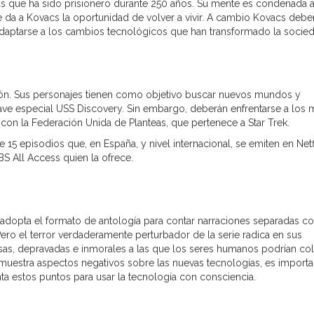
das que ha sido prisionero durante 250 años. Su mente es condenada 
le da a Kovacs la oportunidad de volver a vivir. A cambio Kovacs debe
adaptarse a los cambios tecnológicos que han transformado la socied
cción. Sus personajes tienen como objetivo buscar nuevos mundos y
nave especial USS Discovery. Sin embargo, deberán enfrentarse a los 
con la Federación Unida de Planteas, que pertenece a Star Trek.
 15 episodios que, en España, y nivel internacional, se emiten en Netfl
S All Access quien la ofrece.
r adopta el formato de antología para contar narraciones separadas c
ero el terror verdaderamente perturbador de la serie radica en sus
rosas, depravadas e inmorales a las que los seres humanos podrían co
e muestra aspectos negativos sobre las nuevas tecnologías, es importa
ta estos puntos para usar la tecnología con consciencia.