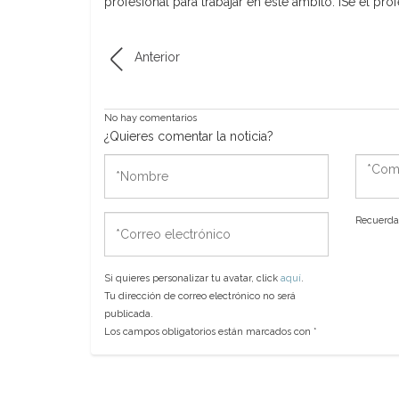
profesional para trabajar en este ámbito. ¡Sé el p
Anterior
No hay comentarios
¿Quieres comentar la noticia?
*Nombre
*Come
*Correo
Recuerda 
electrónico
Si quieres personalizar tu avatar, click
aquí
.
Tu dirección de correo electrónico no será
publicada.
Los campos obligatorios están marcados con
*