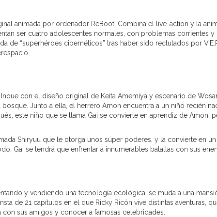
riginal animada por ordenador ReBoot. Combina el live-action y la ani
rentan ser cuatro adolescentes normales, con problemas corrientes y
vida de “superhéroes cibernéticos” tras haber sido reclutados por V.E.
erespacio.
i Inoue con el diseño original de Keita Amemiya y escenario de Wos
 bosque. Junto a ella, el herrero Amon encuentra a un niño recién na
ués, este niño que se llama Gai se convierte en aprendiz de Amon, p
da Shiryuu que le otorga unos súper poderes, y la convierte en un
todo. Gai se tendrá que enfrentar a innumerables batallas con sus ene
nventando y vendiendo una tecnología ecológica, se muda a una mansi
consta de 21 capítulos en el que Ricky Ricón vive distintas aventuras, q
ula con sus amigos y conocer a famosas celebridades.