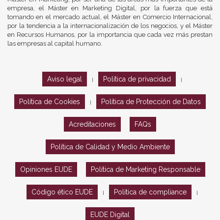
empresa, el Máster en Marketing Digital, por la fuerza que está
tomando en el mercado actual, el Máster en Comercio Internacional,
por la tendencia a la internacionalización de los negocios, y el Máster
en Recursos Humanos, por la importancia que cada vez más prestan
las empresas al capital humano.
Aviso legal
Política de privacidad
|
|
Política de Cookies
Política de Protección de Datos
|
Acreditaciones
FAQs
Política de Calidad y Medio Ambiente
Opiniones EUDE
Política de Marketing Responsable
Código ético EUDE
Política de compliance
|
|
EUDE Digital