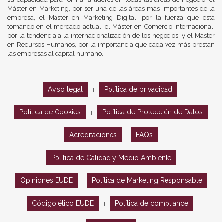
Máster en Marketing, por ser una de las áreas más importantes de la
empresa, el Máster en Marketing Digital, por la fuerza que está
tomando en el mercado actual, el Máster en Comercio Internacional,
por la tendencia a la internacionalización de los negocios, y el Máster
en Recursos Humanos, por la importancia que cada vez más prestan
las empresas al capital humano.
Aviso legal
Política de privacidad
|
|
Política de Cookies
Política de Protección de Datos
|
Acreditaciones
FAQs
Política de Calidad y Medio Ambiente
Opiniones EUDE
Política de Marketing Responsable
Código ético EUDE
Política de compliance
|
|