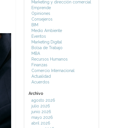
Marketing y dirección comercial
Emprende
Opiniones
Consejeros
BIM
Medio Ambiente
Eventos
Marketing Digital
Bolsa de Trabajo
MBA
Recursos Humanos
Finanzas
Comercio Internacional
Actualidad
Acuerdos
Archivo
agosto 2026
julio 2026
junio 2026
mayo 2026
abril 2026