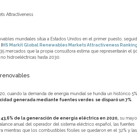
ts Attractiveness
ovables mundiales sitúa a Estados Unidos en el primer puesto, segui
 I
HS Markit Global Renewables Markets Attractiveness Rankin
 35 mercados que la propia consultora estima que representarán el 
 no hidroeléctricas hasta 2030.
 renovables
2020, cuando la demanda de energía mundial se hundía un histórico 5
icidad generada mediante fuentes verdes se disparó un 7%
.
 43,6% de la generación de energía eléctrica en 2020,
su mayo
lance anual del operador del sistema eléctrico español, las fuentes
ra mientras que los combustibles fósiles se quedaron en el 32% y las