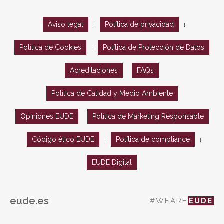
Aviso legal
Política de privacidad
|
|
Política de Cookies
Política de Protección de Datos
|
Acreditaciones
FAQs
Política de Calidad y Medio Ambiente
Opiniones EUDE
Política de Marketing Responsable
Código ético EUDE
Política de compliance
|
|
EUDE Digital
eude.es
#WEARE
EUDE