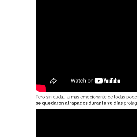
Pero sin duda… la más emocionante de todas pode
se quedaron atrapados durante 70 días
protag