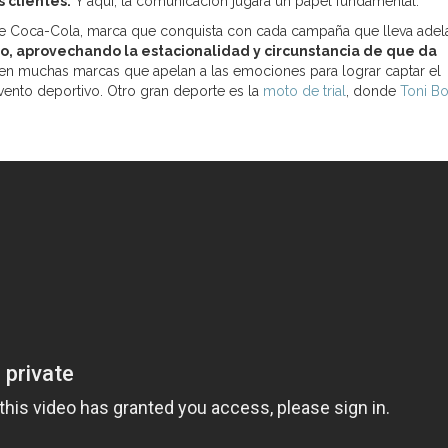
 clientes.
Y aquí, la comunicación jugará un papel fundamental.
nte Coca-Cola, marca que conquista con cada campaña que lleva adel
, aprovechando la estacionalidad y circunstancia de que da
ten muchas marcas que apelan a las emociones para lograr captar el
ento deportivo. Otro gran deporte es la
moto de trial
, donde
Toni B