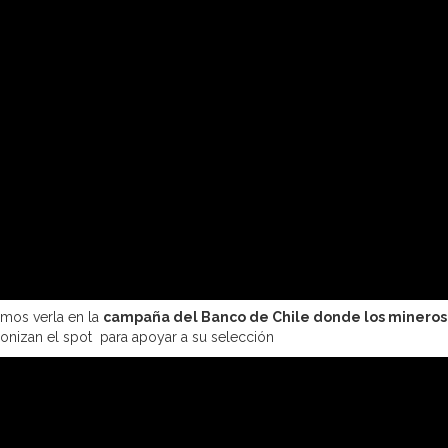
mos verla en la
campaña del Banco de Chile donde los mineros
onizan el spot para apoyar a su selección