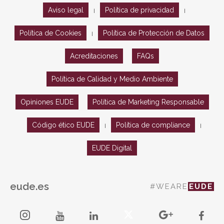
Aviso legal
Política de privacidad
|
|
Política de Cookies
Política de Protección de Datos
|
Acreditaciones
FAQs
Política de Calidad y Medio Ambiente
Opiniones EUDE
Política de Marketing Responsable
Código ético EUDE
Política de compliance
|
|
EUDE Digital
eude.es
#WEARE
EUDE